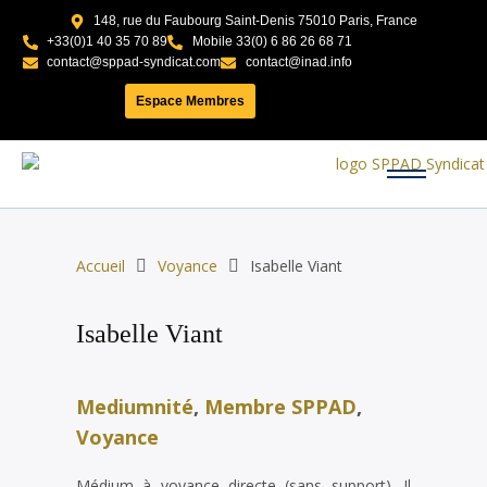
148, rue du Faubourg Saint-Denis 75010 Paris, France
+33(0)1 40 35 70 89
Mobile 33(0) 6 86 26 68 71
contact@sppad-syndicat.com
contact@inad.info
Espace Membres
Accueil
Voyance
Isabelle Viant
Isabelle Viant
Mediumnité
,
Membre SPPAD
,
Voyance
Médium à voyance directe (sans support). Il