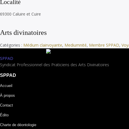
Localité
69300 Caluire et Cuire
Arts divinatoires
Catégories :
Médium clairvoyante
,
Mediumnité
,
Membre SPPAD
,
Voy
SPPAD
Syndicat Professionnel des Praticiens des Arts Divinatoires
SPPAD
Accueil
À propos
Contact
Édito
Charte de déontologie