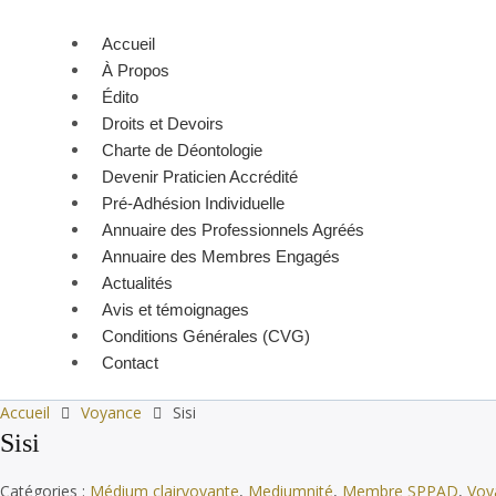
Accueil
À Propos
Édito
Droits et Devoirs
Charte de Déontologie
Devenir Praticien Accrédité
Pré-Adhésion Individuelle
Annuaire des Professionnels Agréés
Annuaire des Membres Engagés
Actualités
Avis et témoignages
Conditions Générales (CVG)
Contact
Accueil
Voyance
Sisi
Sisi
Catégories :
Médium clairvoyante
,
Mediumnité
,
Membre SPPAD
,
Voy