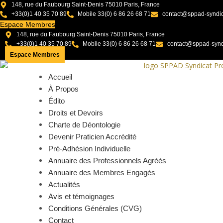
148, rue du Faubourg Saint-Denis 75010 Paris, France
+33(0)1 40 35 70 89
Mobile 33(0) 6 86 26 68 71
contact@sppad-syndi
Espace Membres
148, rue du Faubourg Saint-Denis 75010 Paris, France
+33(0)1 40 35 70 89
Mobile 33(0) 6 86 26 68 71
contact@sppad-synd
Espace Membres
Accueil
À Propos
Édito
Droits et Devoirs
Charte de Déontologie
Devenir Praticien Accrédité
Pré-Adhésion Individuelle
Annuaire des Professionnels Agréés
Annuaire des Membres Engagés
Actualités
Avis et témoignages
Conditions Générales (CVG)
Contact