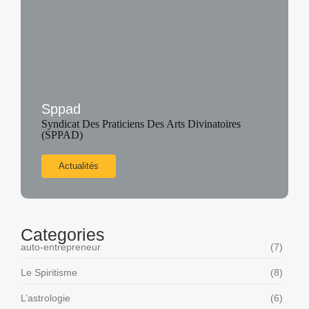
Sppad
Syndicat Des Praticiens Des Arts Divinatoires
(SPPAD)
Actualités
Categories
auto-entrepreneur
(7)
Le Spiritisme
(8)
L’astrologie
(6)