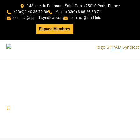
148, rue du Faubourg Saint-Denis 75010 Paris, France
+33(0)1 40 35 70 89
Mobile 33(0) 6 86 26 68 71
contact@sppad-syndicat.com
contact@inad.info
Espace Membres
L’astrologie : une forme de
divination comme les autres ?
-
-
L’astrologie
juin 16, 2024
No Comments